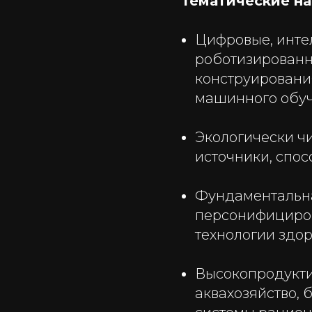
Тематические н
Цифровые, инте
роботизированн
конструировани
машинного обуч
Экологически ч
источники, спо
Фундаментальна
персонифициров
технологии здо
Высокопродуктив
аквахозяйство, 