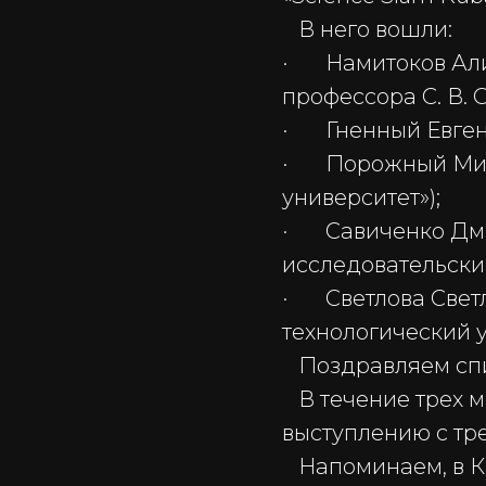
В него вошли:
· Намитоков Алим
профессора С. В. 
· Гненный Евген
· Порожный Миха
университет»);
· Савиченко Дми
исследовательский
· Светлова Свет
технологический у
Поздравляем спи
В течение трех м
выступлению с тр
Напоминаем, в К