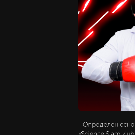
Определен основн
«Science Slam Kub