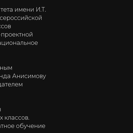
тета имени И.Т.
Всероссийской
ссов
-проектной
Национальное
нным
онда Анисимову
дателем
ы
х классов.
атное обучение