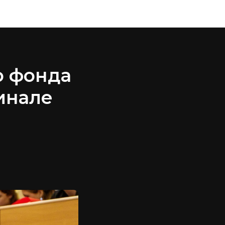
о фонда
инале