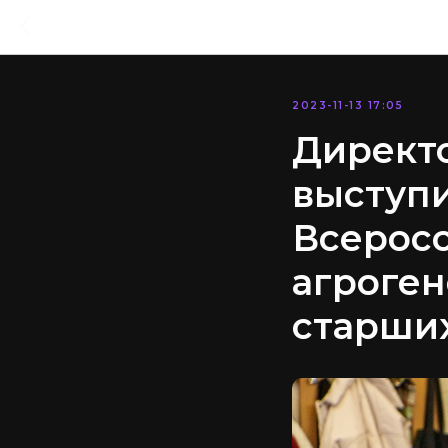
2023-11-13 17:05
Директо
выступи
Всерос
агроген
старших