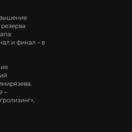
овышение
 резерва
апа:
ал и финал – в
ния
кий
имирязева.
е –
гролизинг»,