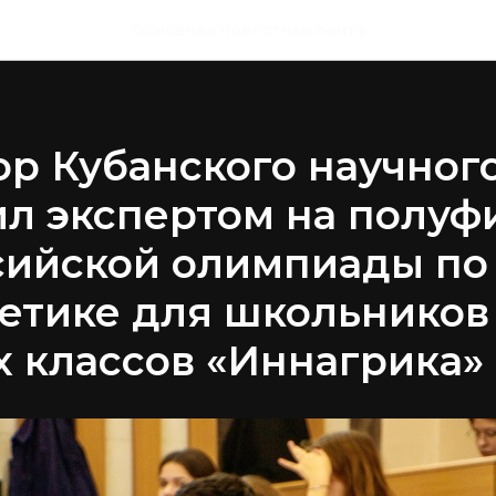
Основная новостная лента
р Кубанского научног
л экспертом на полуф
сийской олимпиады по
етике для школьников
 классов «Иннагрика»