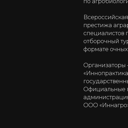
по агробиолог
Всероссийская
престижа агра
специалистов п
отборочный тур
формате очных 
Организаторы 
«Иннопрактика
государственны
Официальные п
администрация
ООО «Иннагро»