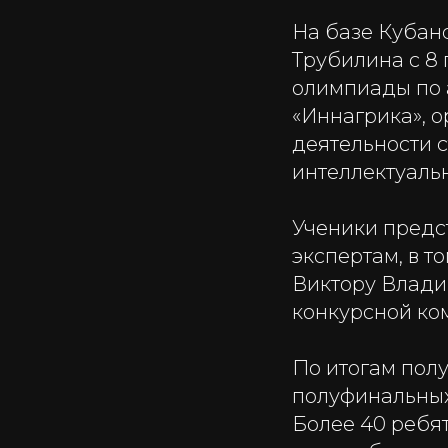
На базе Кубанс
Трубилина с 8 
олимпиады по 
«Иннагрика», 
деятельности 
интеллектуальн
Ученики предс
экспертам, в 
Виктору Влади
конкурсной ко
По итогам пол
полуфинальных 
Более 40 ребя