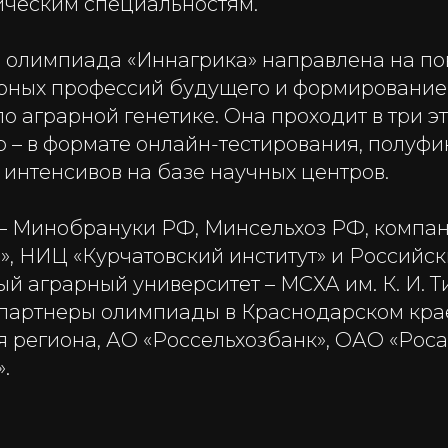
ическим специальностям.
 олимпиада «Иннагрика» направлена на п
рных профессий будущего и формирование
о аграрной генетике. Она проходит в три эт
 – в формате онлайн-тестирования, полуфин
интенсивов на базе научных центров.
– Минобрануки РФ, Минсельхоз РФ, компа
», НИЦ «Курчатовский институт» и Российс
й аграрный университет – МСХА им. К. И. Т
артнеры олимпиады в Краснодарском кра
 региона, АО «Россельхозбанк», ОАО «Роса
.