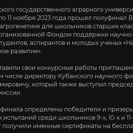
кого государственного аграрного универси
по 11 ноября 2023 года прошел полуфинал 
агрогенетике для школьников старших кла
организованной Фондом поддержки научно
студентов, аспирантов и молодых ученых «
ое развитие».
тавили свои конкурсные работы приглаше
том числе директору Кубанского научного ф
мировичу, который также выступил предсе
миссии.
уфинала определены победители и призер
испытаний среди школьников 9-х, 10-х и 11-
т получили именные сертификаты на беспл