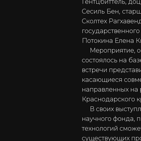
Гентцбиттель, до
Сесиль Бен,
старш
Сколтех Рагхавен
государственного 
Потокина Елена К
Мероприятие, ор
состоялось на ба
встречи представ
касающиеся совме
направленных на 
Краснодарского кр
В своих выступле
научного фонда, 
технологий сможе
существующих про