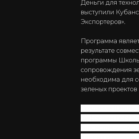
Деньги для техно
выступили Кубанс
Экспортеров».
Программа являет
результате совме
программы Школы
сопровождения зе
необходима для с
зеленых проектов
Создание Школы 
цифровым портал
экосистемы участ
данных и позволи