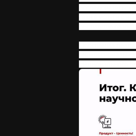
исследовательско
также услуги с и
институтов разви
Программа реализ
Межрегионального
Национального пр