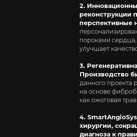
2.
Инновационны
реконструкции п
перспективные 
персонализирован
пороками сердца,
улучшает качеств
3. Регенеративн
Производство б
данного проекта 
на основе фибробл
как ожоговая трав
4. SmartAngioSy
хирургии, сокра
диагноза к прав