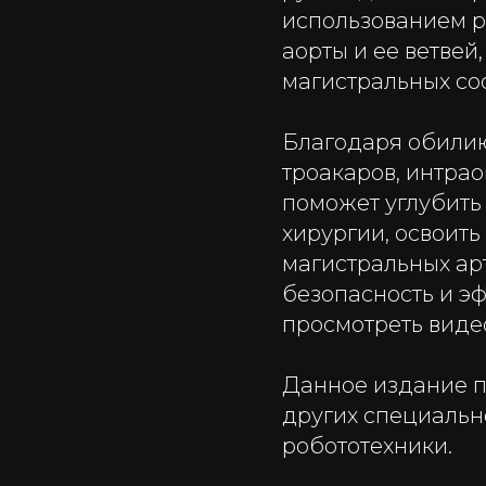
использованием р
аорты и ее ветве
магистральных со
Благодаря обили
троакаров, интра
поможет углубить
хирургии, освоит
магистральных ар
безопасность и э
просмотреть виде
Данное издание п
других специаль
робототехники.