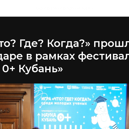
Основная новостная лента
то? Где? Когда?» прошл
аре в рамках фестива
0+ Кубань»