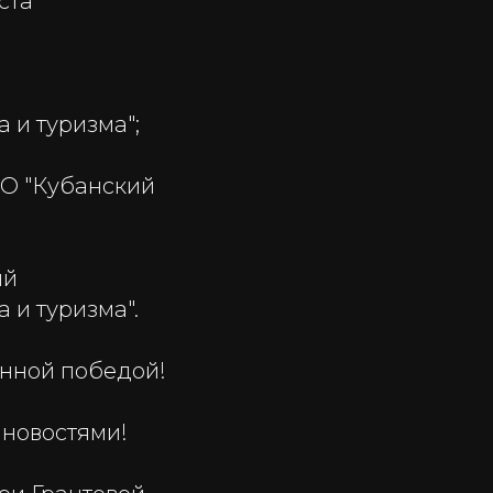
ста
 и туризма";
ВО "Кубанский
ий
 и туризма".
нной победой!
 новостями!