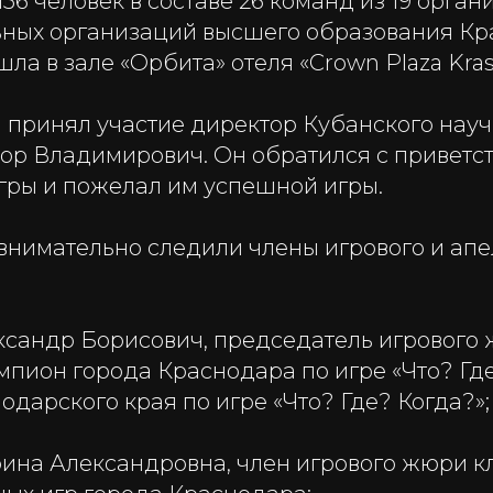
156 человек в составе 26 команд из 19 орга
ьных организаций высшего образования Кр
шла в зале «Орбита» отеля «Crown Plaza Kras
 принял участие директор Кубанского нау
ор Владимирович. Он обратился с приветс
игры и пожелал им успешной игры.
 внимательно следили члены игрового и ап
ксандр Борисович, председатель игрового 
пион города Краснодара по игре «Что? Где
дарского края по игре «Что? Где? Когда?»;
рина Александровна, член игрового жюри к