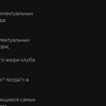
еллектуальных
ода
ллектуальных
юри;
го жюри клуба
е? Когда?» в
сающиеся самых