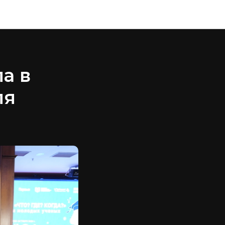
а в
ля