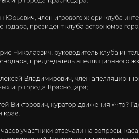
ных игр города Краснодара;
ан Юрьевич, член игрового жюри клуба инт
аснодара, президент клуба астрономов гор
орис Николаевич, руководитель клуба инте
аснодара, председатель апелляционного ж
лексей Владимирович, член апелляционно
ных игр города Краснодара;
ей Викторович, куратор движения «Что? Гд
 крае.
 часов участники отвечали на вопросы, ка