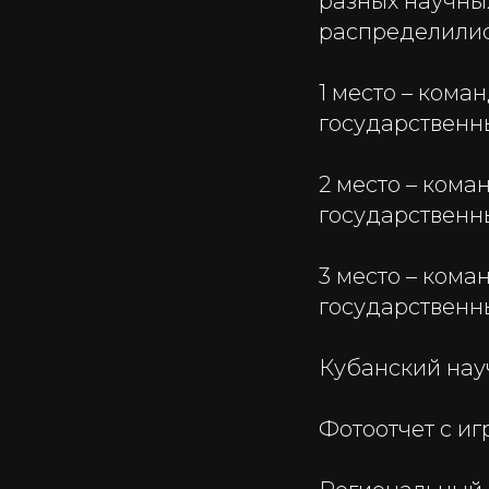
разных научных
распределили
1 место – ком
государственны
2 место – ком
государственны
3 место – ком
государственны
Кубанский нау
Фотоотчет с иг