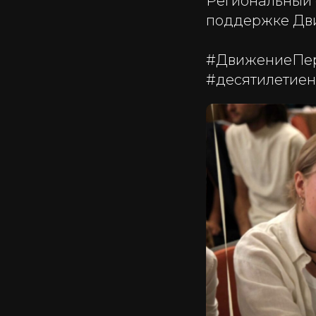
Региональный 
поддержке Дв
#ДвижениеПер
#десятилетие