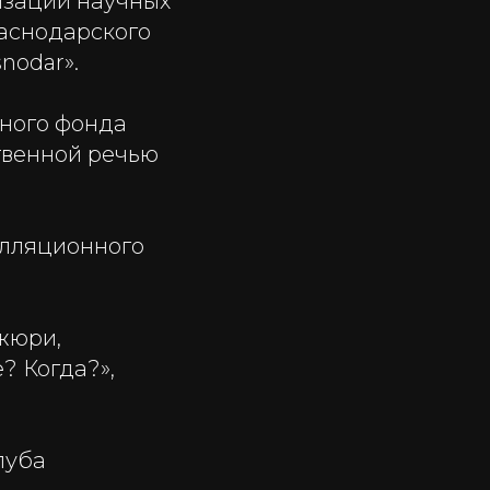
низаций научных
аснодарского
nodar».
чного фонда
твенной речью
елляционного
жюри,
? Когда?»,
луба