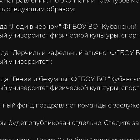
 направлений. По окончании трех туров ме
сь следующим образом:
анда "Леди в чёрном" ФГБОУ ВО "Кубанский
й университет физической культуры, спорта
анда "Лерчиль и кафельный альянс" ФГБОУ 
й университет";
анда "Гении и безумцы" ФГБОУ ВО "Кубанск
й университет физической культуры, спорта
чный фонд поздравляет команды с заслуже
ры будет опубликован отдельно. Следите за