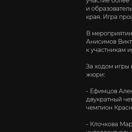
участие более 
и образовател
края. Игра про
В мероприятии
Анисимов Викт
к участникам 
За ходом игры
жюри:
- Ефимцов Але
двукратный чем
чемпион Красно
- Клочкова Ма