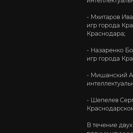
интеллектуаль
- Мхитаров Ив
игр города Кр
Краснодара;
- Назаренко Б
игр города Кр
- Мишанский А
интеллектуаль
- Шепелев Серг
Краснодарском
В течение двух