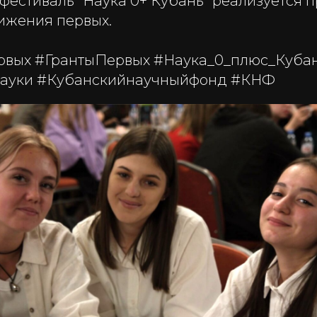
фестиваль "Наука 0+ Кубань" реализуется п
ижения первых.
вых #ГрантыПервых #Наука_0_плюс_Куба
науки #Кубанскийнаучныйфонд #КНФ