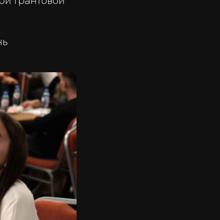
ри Грантовой
нь