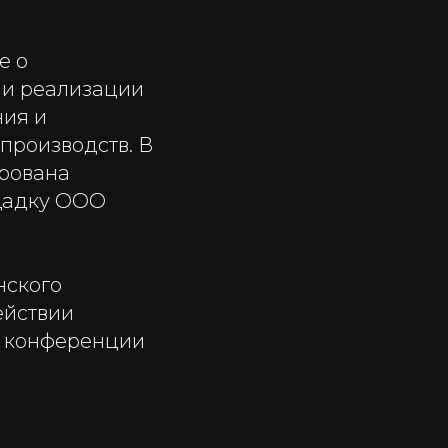
е о
 и реализации
ния и
производств. В
ирована
щадку ООО
нского
ействии
й конференции