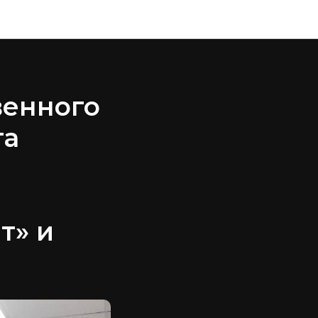
венного
та
т» и