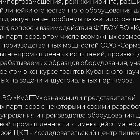
 импортозамещения, реинжиниринга, расш
й линейки отечественного оборудования д
и, актуальные проблемы развития отрасл
и; вопросы взаимодействия ФГБОУ ВО «Ку
х партнеров, в том числе возможных совме
 производственных мощностей ООО «Сорма
ытно-промышленных испытаний, производс
рабатываемых образцов оборудования, уча
ектом в конкурсе грантов Кубанского науч
ых на задачи индустриальных партнеров.
ВО «КубГТУ» ознакомили представителей
х партнеров с некоторыми своими разрабо
руирования и производства оборудования д
вой промышленности, с имеющейся матери
азой ЦКП «Исследовательский центр пищев