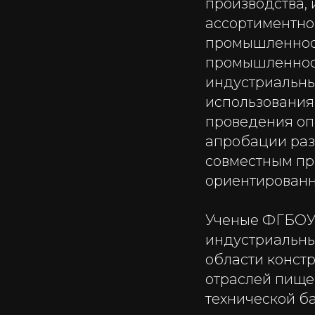
производства,
ассортиментно
промышленност
промышленност
индустриальны
использования
проведения оп
апробации раз
совместным про
ориентированн
Ученые ФГБОУ 
индустриальны
области конст
отраслей пище
технической б