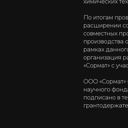
химических тех
По итогам про
расширении со
совместных про
производства 
рамках данног
организация р
«Сормат» с уч
ООО «Сормат» 
научного фонд
подписано в т
грантодержате