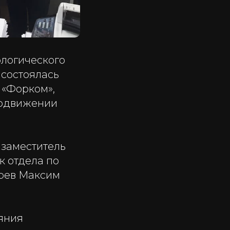
ологического
 состоялась
 «Форком»,
родвижении
 заместитель
к отдела по
арев Максим
яния