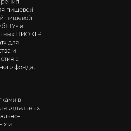
ирения
ля пищевой
ей пищевой
бГТУ» и
стных НИОКТР,
т» для
тва и
стия с
ного фонда,
тками в
ля отдельных
ально-
ых и