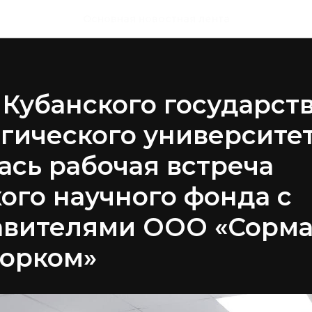
Основная новостная лента
 Кубанского государст
гического университе
ась рабочая встреча
ого научного фонда с
авителями ООО «Сорма
орком»