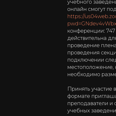
учебного заведен
онлайн смогут под
https://us04web.z
pwd=GNdev4vWbx
конференции: 747 
действительна для
проведение пленар
проведения секци
подключении след
местоположение, 
необходимо разме
Принять участие 
формате приглаша
преподаватели и 
учебных заведени