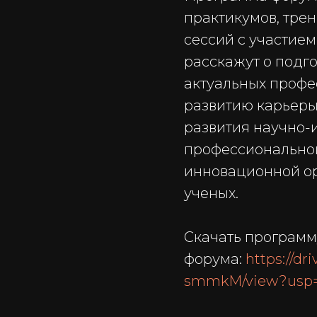
практикумов, трен
сессий с участие
расскажут о подг
актуальных профе
развитию карьеры
развития научно-
профессиональног
инновационной ор
ученых.
Скачать программ
форума:
https://d
smmkM/view?usp=