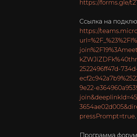
https://forms.gle/
Ссылка на подклю
https://teams.micr
url=%2F_%23%2Fl
join%2F19%3Ame
kZWJiZDFk%40thr
2522496ff47d-734d
ecf2c942a7b9%252
9e22-e364960a95
join&deeplinkId=4
3654ae02d005&dir
pressPrompt=true
.
Программа форума