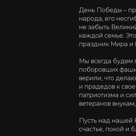
День Победы – пр
народа, его несг
не забыть Великий
каждой семье. Эт
праздник Мира и 
Мы всегда будем п
поборовших фаши
верили, что делаю
и прадедов к сво
патриотизма и си
ветеранов внукам,
Пусть над нашей 
счастье, покой и 