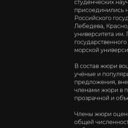
студенческих науч
присоединились н
Российского госуд
Лебедева, Красно
университета им. 
государственного
морской университ
В состав жюри во
учёные и популяр
предложения, вне
членами жюри в п
прозрачной и объ
Члены жюри оцени
общей численност