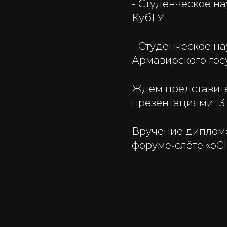
- Студенческое н
КубГУ
- Студенческое н
Армавирского гос
Ждем представите
презентациями 13 
Вручение дипломо
форуме‑слёте «оС