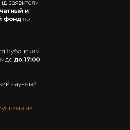
нд заявители
чатный и
й фонд
по
ся Кубанским
 виде
до
17:00
кий научный
руппами на