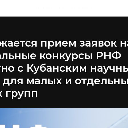
Основная новостная лента
ается прием заявок н
альные конкурсы РНФ
но с Кубанским научн
 для малых и отдельн
 групп