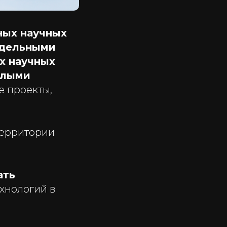
ных научных
тдельными
х научных
алыми
е проекты,
территории
ать
хнологий в