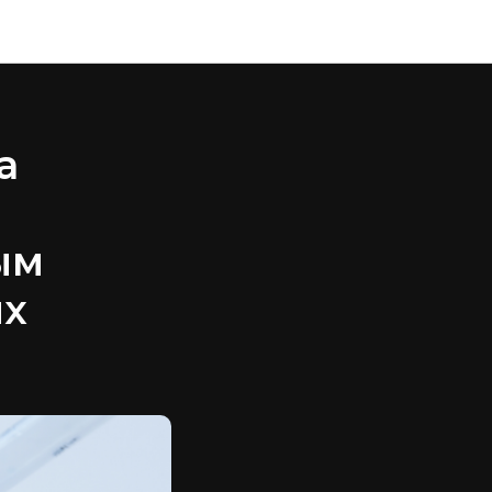
а
ым
ых