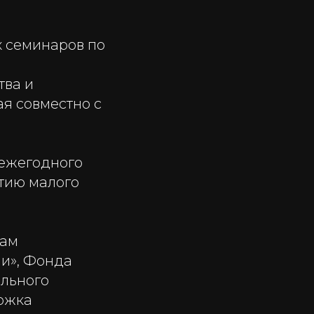
х семинаров по
тва и
я совместно с
 ежегодного
итию малого
сам
ии», Фонда
ального
ржка