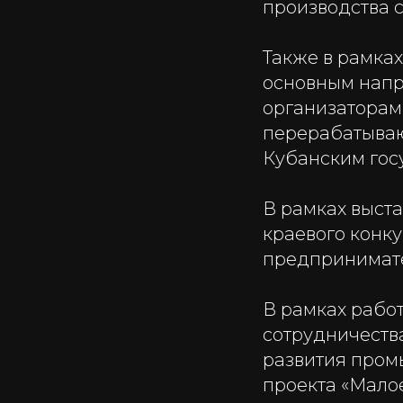
производства 
Также в рамка
основным напр
организаторами
перерабатываю
Кубанским гос
В рамках выст
краевого конк
предпринимате
В рамках рабо
сотрудничеств
развития пром
проекта «Мало