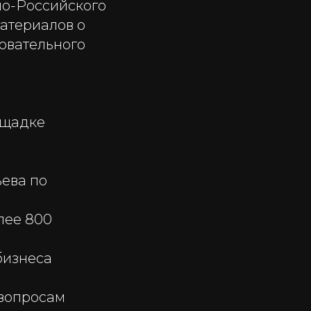
но-Российского
атериалов о
овательного
ощадке
ьева по
лее 800
бизнеса
 вопросам