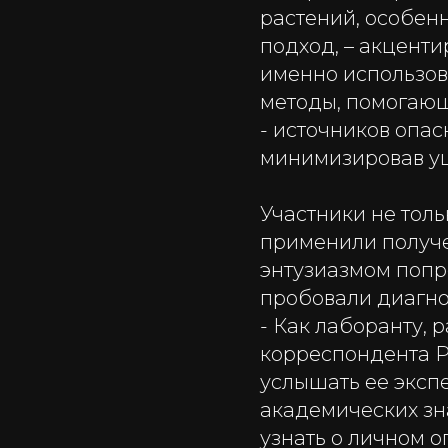
растений, особен
подход, – акценти
именно использов
методы, помогающ
- источников опас
минимизировав у
Участники не толь
применили получе
энтузиазмом попр
пробовали диагно
- Как лаборанту,
корреспондента 
услышать ее эксп
академических зн
узнать о личном 