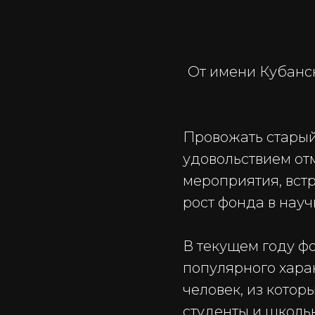
От имени Кубанск
Провожать старый
удовольствием от
мероприятия, вст
рост фонда в науч
В текущем году ф
популярного хара
человек, из котор
студенты и школь