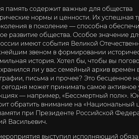
я память содержит важные для общества
орические нормы и ценности. Их успешная 
околения в поколение — способна обеспечи
ное развитие общества. Особое значение д
оссии имеют события Великой Отечественн
ажнейшим звеном в формировании историче
мильная история. Хотел бы, чтобы вы погов
охранился ли у вас семейный архив времён
ографии, письма и прочее? Это бесценное 
 сегодня может принимать самое активное 
кциях — например, «Бессмертный полк». Ю
тоит обратить внимание на «Национальный 
памяти при Президенте Российской Федер
ий Васильевич.
мероприятия выступил исполняющий обяза