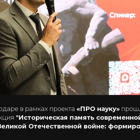
одаре в рамках проекта
«ПРО науку»
прошл
екция
"Историческая память современно
еликой Отечественной войне: формиро