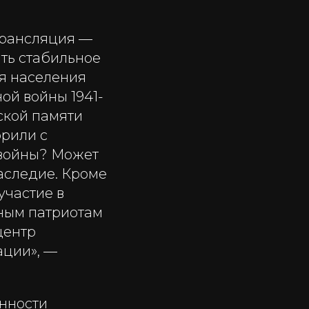
трансляция —
ть стабильное
ля населения
ой войны 1941-
ской памяти
орили с
 войны? Может
наследие. Кроме
участие в
ным патриотам
центр
ации», —
нности