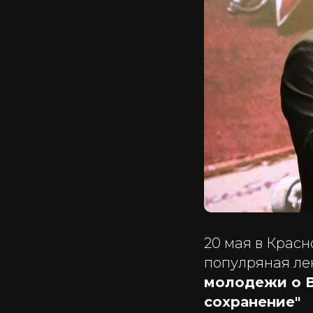
20 мая в Красн
популряная л
молодежи о В
сохранение"