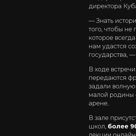
директора Куб
— Знать истор
того, чтобы не
которое всегда
нам удастся с
государства, —
В ходе встречи
передаются фр
задали волную
малой родины 
арене.
В зале присут
школ,
более 9
лекции онлайн