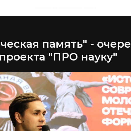
Основная новостная лента
ческая память" - очер
проекта "ПРО науку"