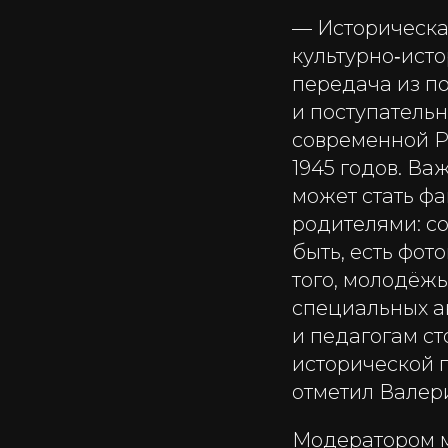
— Историческа
культурно‑ист
передача из п
и поступатель
современной Р
1945 годов. В
может стать фа
родителями: с
быть, есть фот
того, молодёжь
специальных а
и педагогам с
исторической 
отметил Валер
Модератором 