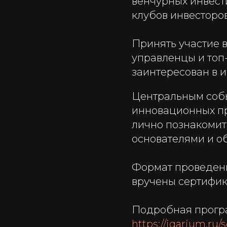
венчурных инвест
клубов инвесторо
Принять участие 
управленцы и топ-
заинтересован в и
Центральным собы
инновационных пр
лично познакомить
основателями и о
Формат проведени
вручены сертифик
Подробная програ
https://iqarium.ru/