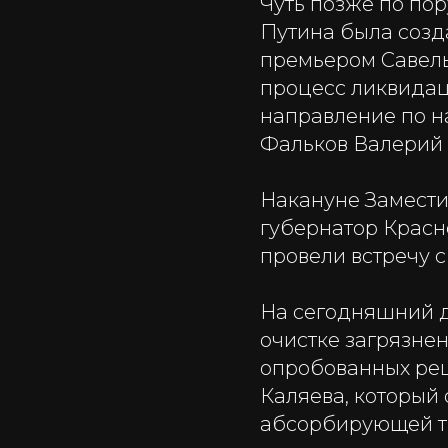
Чуть позже по п
Путина была созда
премьером Савел
процесс ликвидац
направление по н
Фальков Валерий 
Накануне Замести
губернатор Красн
провели встречу 
На сегодняшний д
очистке загрязне
опробованных реш
Каляева, который 
абсорбирующей тк