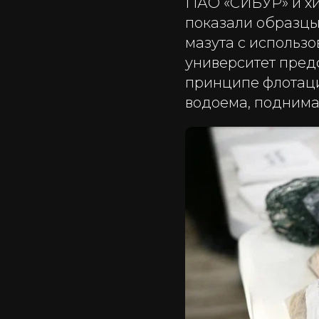
ПАО «СИБУР» и хи
показали образцы
мазута с использ
университет пред
принципе флотаци
водоема, поднима