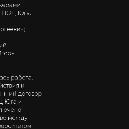
икерами
в НОЦ Юга:
ргеевич;
ий
Игорь
ась работа,
йствия и
онний договор
Ц Юга и
ключено
тве между
ерситетом.