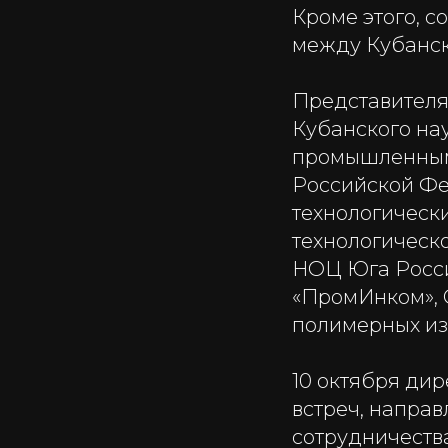
Кроме этого, 
между Кубанск
Представителя
Кубанского на
промышленными
Российской Фе
технологическ
технологическо
НОЦ Юга Росси
«ПромИнком», 
полимерных из
10 октября ди
встреч, напра
сотрудничеств