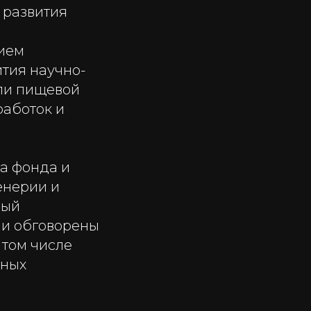
 развития
ием
ития научно-
сли пищевой
работок и
а фонда и
енерии и
ный
ли обговорены
 том числе
еных