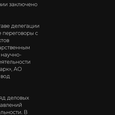
твии заключено
таве делегации
е переговоры с
ктов
дарственным
 научно-
еятельности
арк», АО
авод
ряд деловых
равлений
льности. В