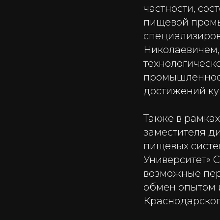
частности, сос
пищевой промы
специализиро
Николаевичем,
технологическ
промышленност
достижений ку
Также в рамка
заместителя д
пищевых сист
Университет» 
возможные пер
обмен опытом 
Краснодарского