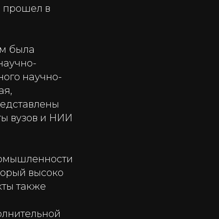
 прошел в
ом была
научно-
ного научно-
ая,
редставлены
ы вузов и НИИ
ромышленности
торый высоко
кты также
олнительной