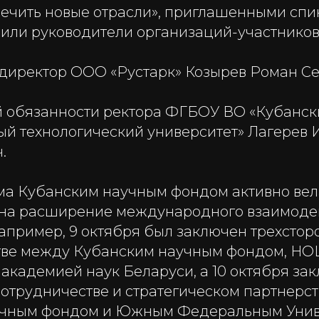
ечить новые отрасли», приглашенными сп
пили руководители организаций-участнико
 директор ООО «Рустарк» Козырев Роман Се
 обязанности ректора ФГБОУ ВО «Кубанск
ый технологический университет» Лагерев 
.
ма Кубанским научным фондом активно вел
на расширение международного взаимоде
Например, 9 октября был заключен трехстор
тве между Кубанским научным фондом, НО
академией наук Беларуси, а 10 октября за
сотрудничестве и стратегическом партнерс
учным фондом и Южным Федеральным Унив