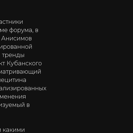
астники
ме форума, в
а Анисимов
зированной
и тренды
кт Кубанского
усматривающий
лецитина
иализированных
именения
изуемый в
.
и какими