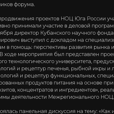
ников форума.
 продвижения проектов НОЦ Юга России уч
ивно принимали участие в деловой програм
ктября директор Кубанского научного фонд
ирович выступил с докладом на специали
ам в помощь: перспективы развития рынка 
 В ходе мероприятия был представлен прое
ого технологического университета, пред
ологий и рецептур печенья, рыбной икры и 
нологий и рецептур функциональных, спец
рованных продуктов питания на основе пр
зитов, концентратов и ингредиентов», реал
ммы деятельности Межрегионального НОЦ
тоялась панельная дискуссия на тему: «Как 