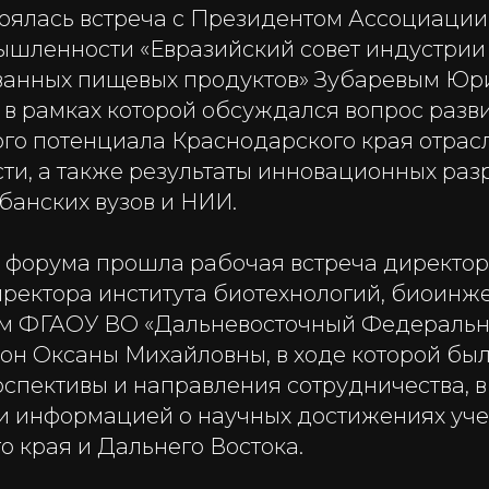
тоялась встреча с Президентом Ассоциации
шленности «Евразийский совет индустрии
ванных пищевых продуктов» Зубаревым Юр
 в рамках которой обсуждался вопрос разв
ого потенциала Краснодарского края отра
и, а также результаты инновационных раз
банских вузов и НИИ.
х форума прошла рабочая встреча директор
иректора института биотехнологий, биоинж
ем ФГАОУ ВО «Дальневосточный Федераль
Сон Оксаны Михайловны, в ходе которой бы
спективы и направления сотрудничества, в
и информацией о научных достижениях уч
 края и Дальнего Востока.