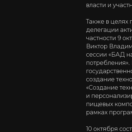
власти и участ
Также в целях
делегации акт
частности 9 о
Виктор Владим
сессии «БАД н
потребления».
государственн
создание техн
«Создание тех
и персонализи
пищевых компо
рамках програ
10 октября сос