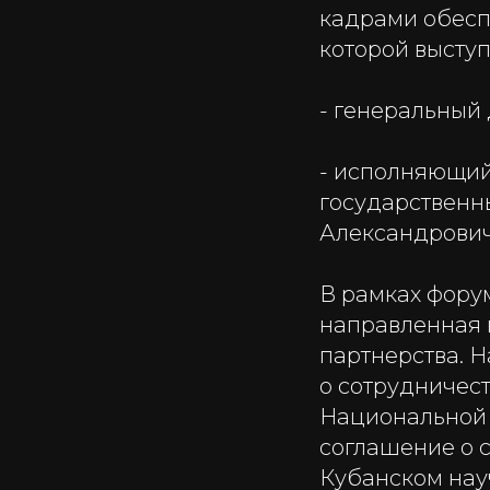
кадрами обесп
которой высту
- генеральный
- исполняющий
государственн
Александрович
В рамках фору
направленная 
партнерства. 
о сотрудничес
Национальной 
соглашение о 
Кубанском на