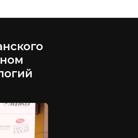
анского
дном
логий