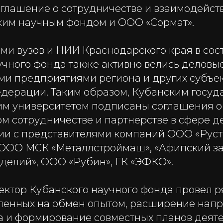
соглашение о сотрудничестве и взаимодейс
им научным фондом и ООО «Сормат».
ми вузов и НИИ Краснодарского края в сос
учного фонда также активно велись деловы
 предприятиями региона и других субъе
дерации. Таким образом, Кубанским госу
им университетом подписаны соглашения о
м сотрудничестве и партнерстве в сфере д
и с представителями компаний ООО «Руст
ООО МСК «Металлстроймаш», «Афипский з
делий», ООО «Рубин», ГК «ЭФКО».
ректор Кубанского научного фонда провел 
вленных на обмен опытом, расширение нап
а и формирование совместных планов деяте