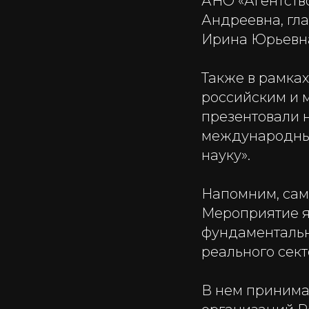
АНО «Агентств
Андреевна, гл
Ирина Юрьевн
Также в рамках
российским и 
презентовали 
международным
науку».
Напомним, самм
Мероприятие я
фундаментальн
реального сект
В нем принимаю