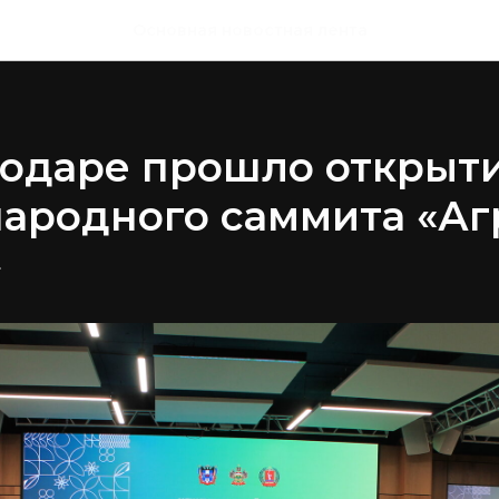
Основная новостная лента
нодаре прошло открыт
ародного саммита «А
»