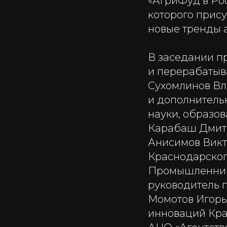
«АгриФуд в Рос
которого прис
новые тренды 
В заседании пр
и перерабаты
Сухомлинов Вл
и дополнитель
науки, образо
Карабаш Дмитр
Анисимов Викт
Краснодарског
Промышленник
руководитель п
Момотов Игорь
инноваций Кра