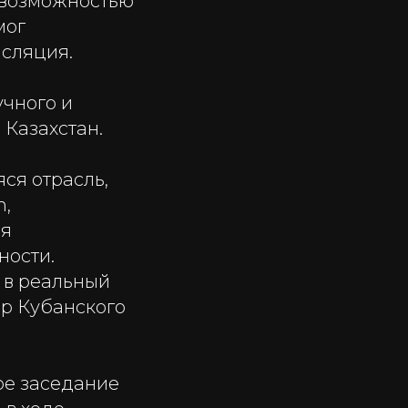
 возможностью
мог
нсляция.
учного и
 Казахстан.
ся отрасль,
h,
ия
ности.
 в реальный
ор Кубанского
ое заседание