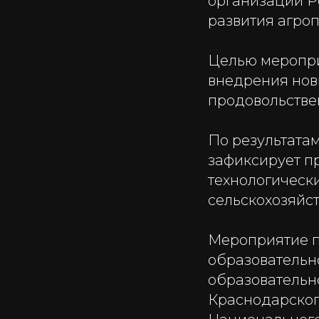
организаций Р
развития агро
Целью меропри
внедрения нов
продовольстве
По результата
зафиксирует п
технологическ
сельскохозяйст
Мероприятие п
образовательн
образовательн
Краснодарского