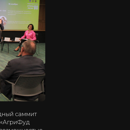
дный саммит
n «АгриФуд