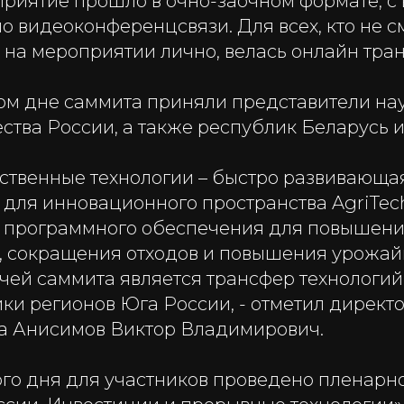
приятие прошло в очно-заочном формате, с
 видеоконференцсвязи. Для всех, кто не с
 на мероприятии лично, велась онлайн тра
вом дне саммита приняли представители на
тва России, а также республик Беларусь и
ственные технологии – быстро развивающая
 для инновационного пространства AgriTec
 программного обеспечения для повышен
, сокращения отходов и повышения урожай
чей саммита является трансфер технологий
ки регионов Юга России, - отметил директ
а Анисимов Виктор Владимирович.
ого дня для участников проведено пленарн