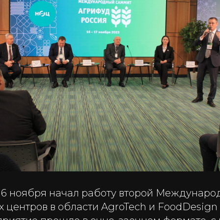
16 ноября начал работу второй Междунаро
 центров в области AgroTech и FoodDesig