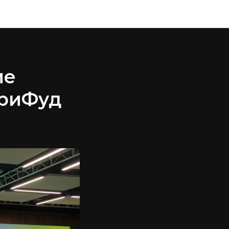
ие
гриФуд