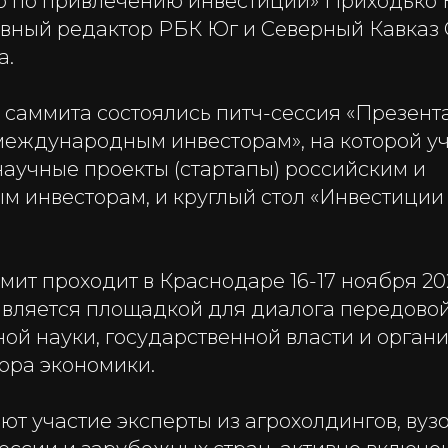
о по привлечению инвестиций» Приходько
авный редактор РБК Юг и Северный Кавказ
а.
 саммита состоялись питч-сессия «Презент
международным инвесторам», на которой у
научные проекты (стартапы) российским и
 инвесторам, и круглый стол «Инвестиции
ит проходит в Краснодаре 16-17 ноября 202
вляется площадкой для диалога передовой
ой науки, государственной власти и орган
ора экономики.
т участие эксперты из агрохолдингов, вузо