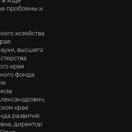
 в ходе
ые проблемы и
кого хозяйства
рая
ауки, высшего
стерства
ого края
чного фонда
ля
оюза
лександрович,
ском крае
нда развития
вна, директор