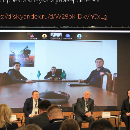
 проекта «Наука и университеты».
ps://disk.yandex.ru/d/W28ok-DkVnCxLg