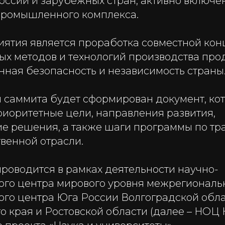
оссии и зарубежных стран, активно включен
промышленного комплекса.
ятия является проработка совместной ко
ых методов и технологий производства прод
нная безопасность и независимость страны
м саммита будет сформирован документ, ко
риоритетные цели, направления развития,
ие решения, а также шаги программы по т
венной отрасли.
роводится в рамках деятельности научно-
ого центра мирового уровня межрегиональ
ого центра Юга России Волгоградской обла
 края и Ростовской области (далее – НОЦ 