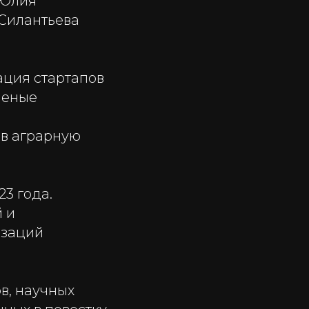
 Юлия
 Силантьева
ация стартапов
ченые
 в аграрную
3 года.
 и
изаций
в, научных