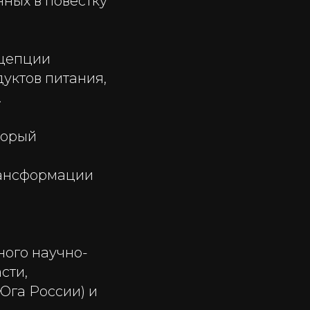
ных в повестку
нцепции
уктов питания,
.
торый
рансформации
ного научно-
сти,
Юга России) и