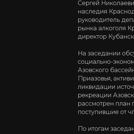
Сергей Николаеви
наследия Краснод
руководитель деп
рынка алкоголя К
директор Кубанск
На заседании обс
социально-эконом
Азовского бассей
Приазовья, актив
ликвидации источ
рекреации Азовско
рассмотрен план 
поступившие от ч
По итогам заседа