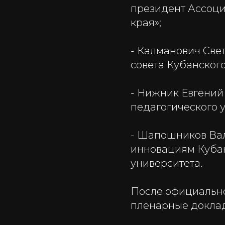
президент Ассоц
края»;
- Калманович Све
совета Кубанского
- Нижник Евгений
педагогического у
- Шапошников Вал
инновациям Кубан
университета.
После официальн
пленарные докла