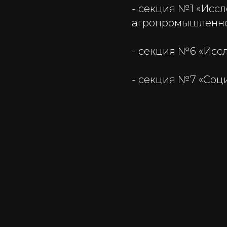
- секция №1 «Исс
агропромышленно
- секция №6 «Исс
- секция №7 «Соц