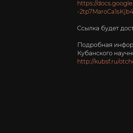
https://docs.goog
-2tp7MaroCa1sKjb
Ссылка будет дос
Подробная инфор
Кубанского научн
http://kubsf.ru/otc