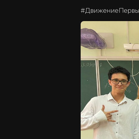
#ДвижениеПервых