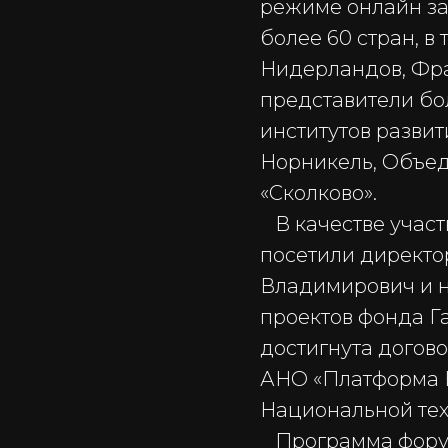
режиме онлайн з
более 60 стран, в
Нидерландов, Фра
представители бо
институтов развит
Норникель, Объед
«Сколково».
В качестве участ
посетили директо
Владимирович и н
проектов фонда Г
достигнута догов
АНО «Платформа Н
Национальной те
Программа форума