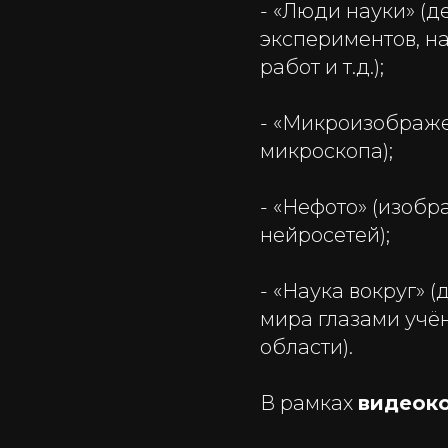
- «Люди науки» (д
экспериментов, н
работ и т.д.);
- «Микроизображе
микроскопа);
- «Нефото» (изоб
нейросетей);
- «Наука вокруг»
мира глазами учё
области).
В рамках
видеок