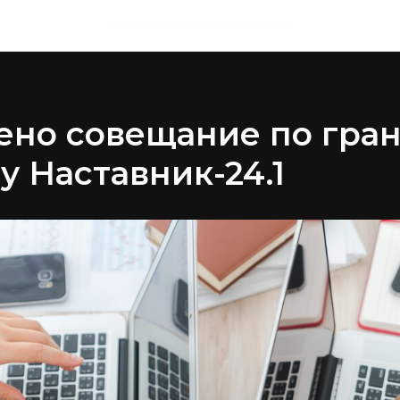
Основная новостная лента
ено совещание по гра
у Наставник-24.1