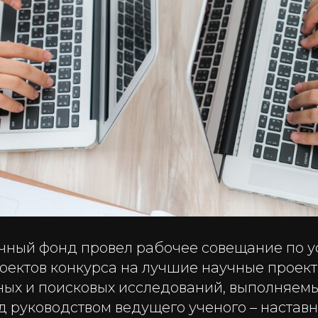
чный фонд провел рабочее совещание по 
оектов конкурса на лучшие научные проек
ых и поисковых исследований, выполняемы
 руководством ведущего ученого – наставн