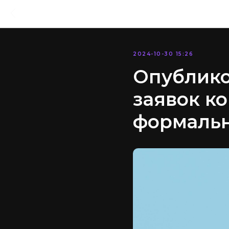
2024-10-30 15:26
Опублико
заявок ко
формаль