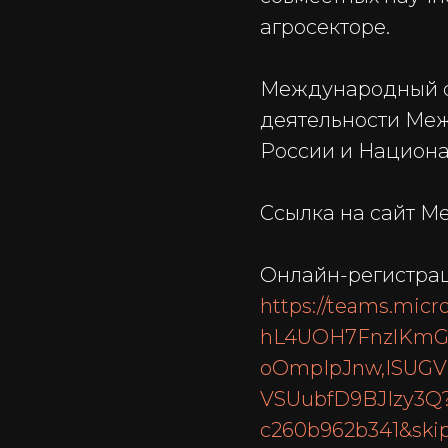
агросекторе.
Международный с
деятельности Меж
России и Национа
Ссылка на сайт М
Онлайн-регистрац
https://teams.mic
hL4UOH7FnzlKmGl
oOmpIpJnw,ISUGVI
VSUubfD9BJIzy3Q?
c260b962b341&skip