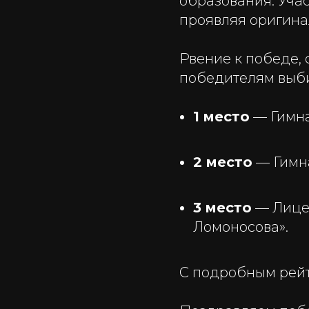
образования. Учас
проявляя оригина
Рвение к победе,
победителям выби
1 место
— Гимна
2 место
— Гимна
3 место
— Лицей
Ломоносова».
С подробным рейт