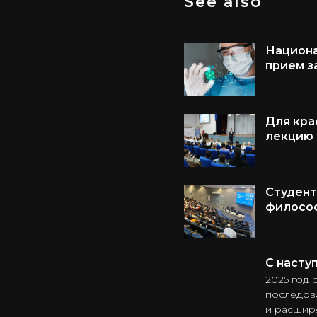
See also
Национа
прием з
Для кра
лекцию 
Студент
филосо
С насту
2025 год 
последова
и расшир