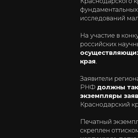
Краснодарского к
фундаментальных 
исследований ма
На участие в кон
российских научн
осуществляющих
края
.
Заявители регион
РНФ
должны так
экземпляры зая
Краснодарский край
Печатный экземп
скреплен оттиско