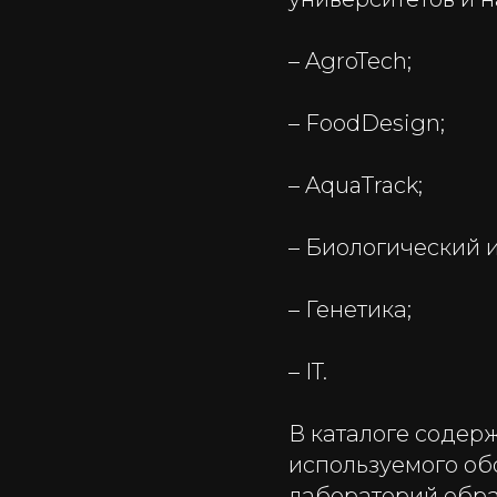
– AgroTech;
– FoodDesign;
– AquaTrack;
– Биологический 
– Генетика;
– IT.
В каталоге содер
используемого об
лабораторий обра