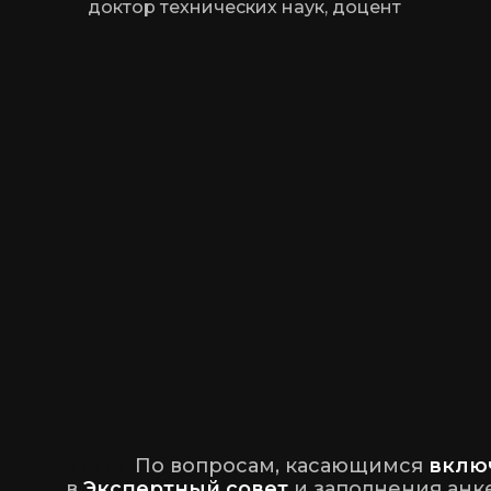
доктор технических наук, доцент
777771
По вопросам, касающимся
вклю
в
Экспертный совет
и заполнения анк