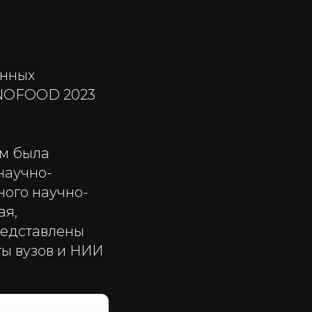
онных
INNOFOOD 2023
ом была
научно-
ного научно-
ая,
редставлены
ы вузов и НИИ