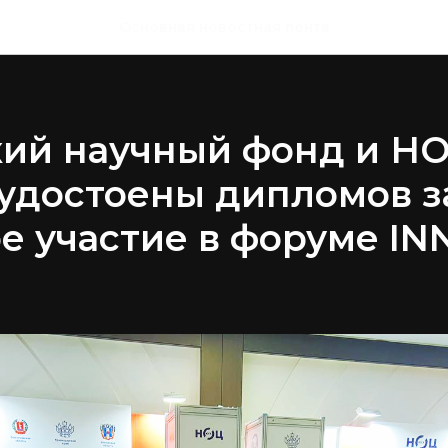
Основная новостная лента
кий научный фонд и Н
удостоены дипломов з
ое участие в форуме I