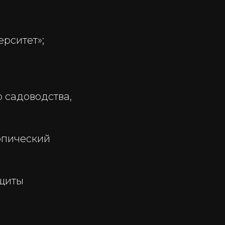
рситет»;
 садоводства,
опический
щиты