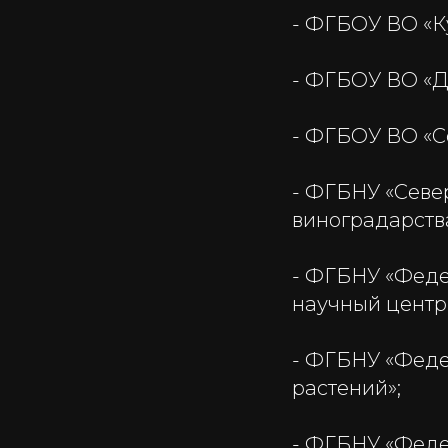
- ФГБОУ ВО «К
- ФГБОУ ВО «Д
- ФГБОУ ВО «С
- ФГБНУ «Севе
виноградарства
- ФГБНУ «Феде
научный центр
- ФГБНУ «Феде
растений»;
- ФГБНУ «Феде