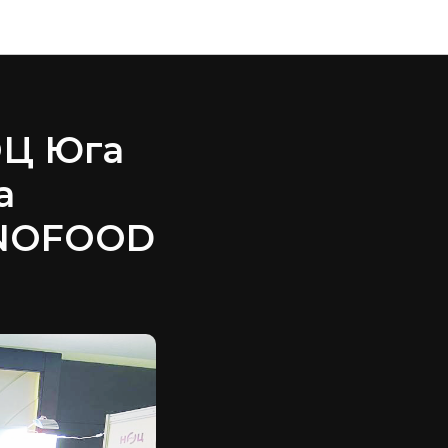
ОЦ Юга
а
NNOFOOD