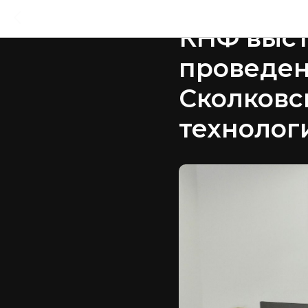
2022-08-03 10:12
КНФ выст
проведен
Сколковс
технолог