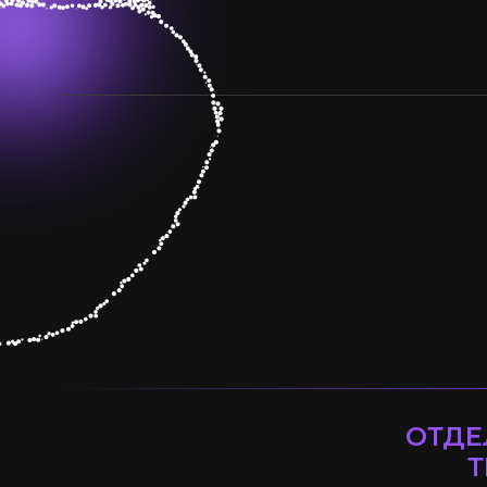
ОТДЕ
Т