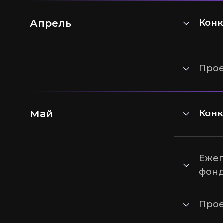
Апрель
Кон
Про
Май
Кон
Еже
фон
Про